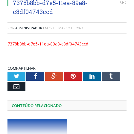
7378b8bb-d7e5-11ea-89a8-
0
c8df04743ccd
POR
ADMINISTRADOR
EM
12 DE MARÇO DE 2021
7378b8bb-d7e5-11ea-89a8-c8df04743ccd
COMPARTILHAR:
Twitter
Facebook
Google+
Pinterest
LinkedIn
Tumblr
Email
CONTEÚDO RELACIONADO