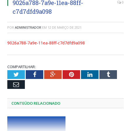
9026a788-7a9e-11ea-88ff-
0
c7d7dfd9a098
POR
ADMINISTRADOR
EM
12 DE MARÇO DE 2021
9026a788-7a9e-11ea-88ff-c7d7dfd9a098
COMPARTILHAR:
Twitter
Facebook
Google+
Pinterest
LinkedIn
Tumblr
Email
CONTEÚDO RELACIONADO