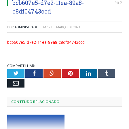
bcb607e5-d7e2-11ea-89a8-
0
c8df04743ccd
POR
ADMINISTRADOR
EM
12 DE MARÇO DE 2021
bcb607e5-d7e2-11ea-89a8-c8df04743ccd
COMPARTILHAR:
Twitter
Facebook
Google+
Pinterest
LinkedIn
Tumblr
Email
CONTEÚDO RELACIONADO