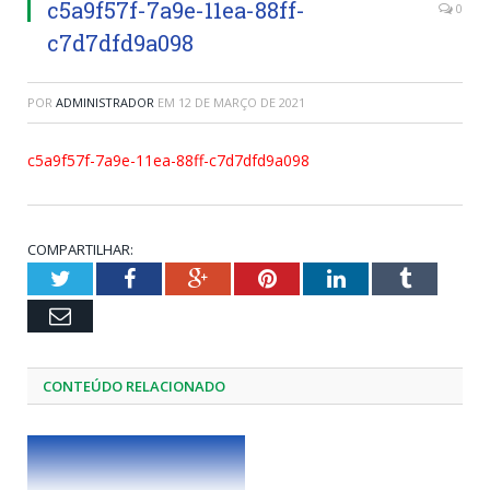
c5a9f57f-7a9e-11ea-88ff-
0
c7d7dfd9a098
POR
ADMINISTRADOR
EM
12 DE MARÇO DE 2021
c5a9f57f-7a9e-11ea-88ff-c7d7dfd9a098
COMPARTILHAR:
Twitter
Facebook
Google+
Pinterest
LinkedIn
Tumblr
Email
CONTEÚDO RELACIONADO