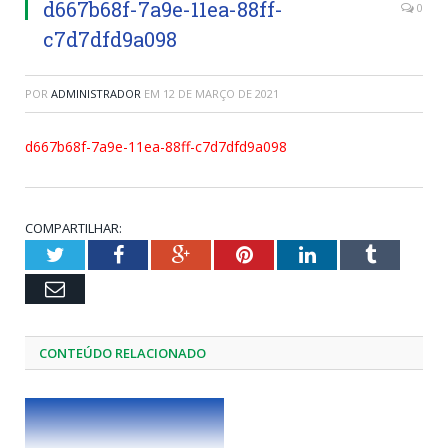
d667b68f-7a9e-11ea-88ff-
0
c7d7dfd9a098
POR
ADMINISTRADOR
EM
12 DE MARÇO DE 2021
d667b68f-7a9e-11ea-88ff-c7d7dfd9a098
COMPARTILHAR:
Twitter
Facebook
Google+
Pinterest
LinkedIn
Tumblr
Email
CONTEÚDO RELACIONADO