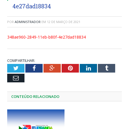
4e27dad18834
POR
ADMINISTRADOR
EM
12 DE MARÇO DE 2021
348ae960-2849-11eb-b80f-4e27dad18834
COMPARTILHAR:
Twitter
Facebook
Google+
Pinterest
LinkedIn
Tumblr
Email
CONTEÚDO RELACIONADO