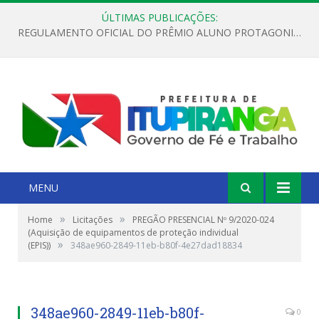
ÚLTIMAS PUBLICAÇÕES:
REGULAMENTO OFICIAL DO PRÊMIO ALUNO PROTAGONISTA – EDIÇÃO 2026
MENU
»
»
Home
Licitações
PREGÃO PRESENCIAL Nº 9/2020-024
(Aquisição de equipamentos de proteção individual
»
(EPIS))
348ae960-2849-11eb-b80f-4e27dad18834
348ae960-2849-11eb-b80f-
0