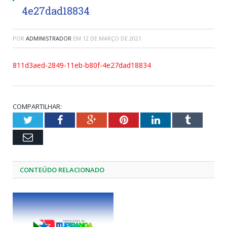
4e27dad18834
POR
ADMINISTRADOR
EM
12 DE MARÇO DE 2021
811d3aed-2849-11eb-b80f-4e27dad18834
COMPARTILHAR:
Twitter
Facebook
Google+
Pinterest
LinkedIn
Tumblr
Email
CONTEÚDO RELACIONADO