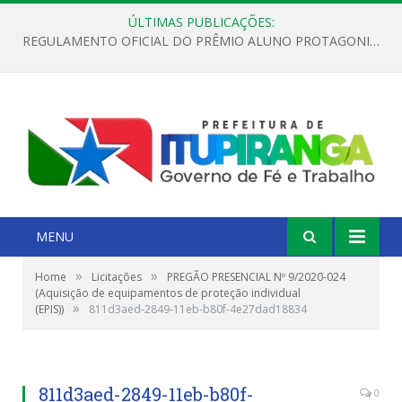
ÚLTIMAS PUBLICAÇÕES:
REGULAMENTO OFICIAL DO PRÊMIO ALUNO PROTAGONISTA – EDIÇÃO 2026
MENU
»
»
Home
Licitações
PREGÃO PRESENCIAL Nº 9/2020-024
(Aquisição de equipamentos de proteção individual
»
(EPIS))
811d3aed-2849-11eb-b80f-4e27dad18834
811d3aed-2849-11eb-b80f-
0