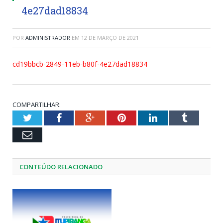
4e27dad18834
POR
ADMINISTRADOR
EM
12 DE MARÇO DE 2021
cd19bbcb-2849-11eb-b80f-4e27dad18834
COMPARTILHAR:
Twitter
Facebook
Google+
Pinterest
LinkedIn
Tumblr
Email
CONTEÚDO RELACIONADO