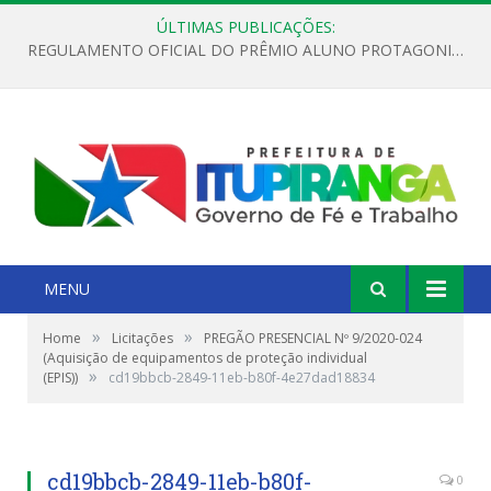
ÚLTIMAS PUBLICAÇÕES:
REGULAMENTO OFICIAL DO PRÊMIO ALUNO PROTAGONISTA – EDIÇÃO 2026
MENU
»
»
Home
Licitações
PREGÃO PRESENCIAL Nº 9/2020-024
(Aquisição de equipamentos de proteção individual
»
(EPIS))
cd19bbcb-2849-11eb-b80f-4e27dad18834
cd19bbcb-2849-11eb-b80f-
0