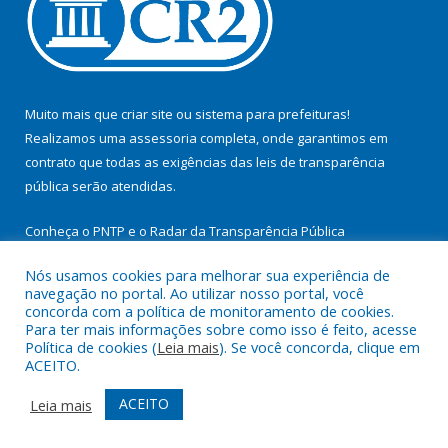
Muito mais que
criar site
ou
sistema para prefeituras
!
Realizamos uma
assessoria
completa, onde garantimos em
contrato que todas as exigências das
leis de transparência
pública
serão atendidas.
Conheça o
PNTP
e o
Radar da Transparência Pública
Nós usamos cookies para melhorar sua experiência de
navegação no portal. Ao utilizar nosso portal, você
concorda com a política de monitoramento de cookies.
Para ter mais informações sobre como isso é feito, acesse
Todos os direitos reservados a Prefeitura Municipal de
Política de cookies (
Leia mais
). Se você concorda, clique em
Itupiranga.
ACEITO.
Mapa do Site
Acessar Área Administrativa
ACEITO
Leia mais
Acessar Webmail