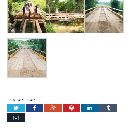
COMPARTILHAR:
Twitter
Facebook
Google+
Pinterest
LinkedIn
Tumblr
Email