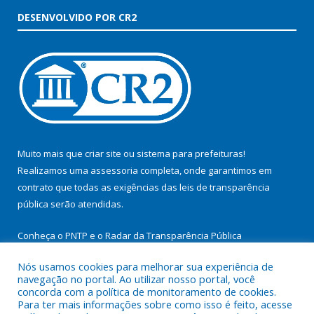
DESENVOLVIDO POR CR2
Muito mais que
criar site
ou
sistema para prefeituras
!
Realizamos uma
assessoria
completa, onde garantimos em
contrato que todas as exigências das
leis de transparência
pública
serão atendidas.
Conheça o
PNTP
e o
Radar da Transparência Pública
Nós usamos cookies para melhorar sua experiência de
navegação no portal. Ao utilizar nosso portal, você
concorda com a política de monitoramento de cookies.
Para ter mais informações sobre como isso é feito, acesse
Todos os direitos reservados a Prefeitura Municipal de