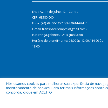
End.: Av. 14 de julho, 12 – Centro
CEP: 68580-000
Fone: (94) 98440-5157 / (94) 9914-92446
E-mail: transparenciapmi@gmail.com /
Itupiranga.gabinte2021@gmail.com
Horário de atendimento: 08:00 às 12:00 / 14:00 às
18:00
Nós usamos cookies para melhorar sua experiência de navegação
monitoramento de cookies. Para ter mais informações sobre como
concorda, clique em ACEITO.
Todos os direitos reservados a Prefeitura Municipal