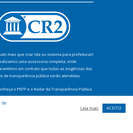
uito mais que
criar site
ou
sistema para prefeituras
!
ealizamos uma
assessoria
completa, onde
arantimos em contrato que todas as exigências das
eis de transparência pública
serão atendidas.
onheça o
PNTP
e o
Radar da Transparência Pública
a de
ACEITO
Leia mais
te
Acessar Área Administrativa
Acessar Webmail