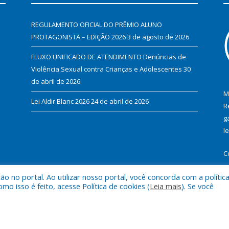
REGULAMENTO OFICIAL DO PRÊMIO ALUNO
PROTAGONISTA – EDIÇÃO 2026
3 de agosto de 2026
FLUXO UNIFICADO DE ATENDIMENTO Denúncias de
Violência Sexual contra Crianças e Adolescentes
30
de abril de 2026
M
Lei Aldir Blanc 2026
24 de abril de 2026
R
g
l
C
 no portal. Ao utilizar nosso portal, você concorda com a polític
 isso é feito, acesse Política de cookies (
Leia mais
). Se você
 de Itupiranga.
Mapa do Si