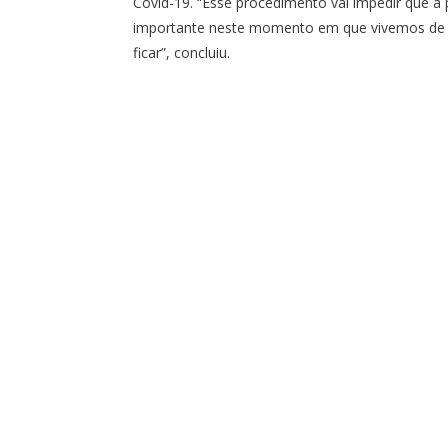
Covid-19. “Esse procedimento vai impedir que a 
importante neste momento em que vivemos de pa
ficar”, concluiu.