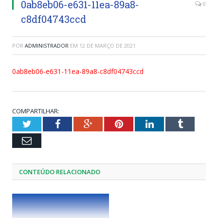
0ab8eb06-e631-11ea-89a8-
0
c8df04743ccd
POR
ADMINISTRADOR
EM
12 DE MARÇO DE 2021
0ab8eb06-e631-11ea-89a8-c8df04743ccd
COMPARTILHAR:
Twitter
Facebook
Google+
Pinterest
LinkedIn
Tumblr
Email
CONTEÚDO RELACIONADO