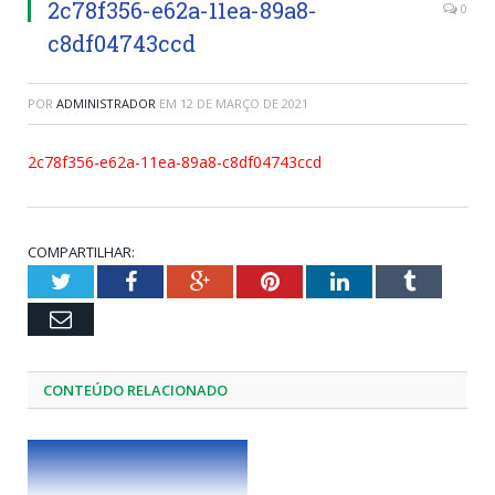
2c78f356-e62a-11ea-89a8-
0
c8df04743ccd
POR
ADMINISTRADOR
EM
12 DE MARÇO DE 2021
2c78f356-e62a-11ea-89a8-c8df04743ccd
COMPARTILHAR:
Twitter
Facebook
Google+
Pinterest
LinkedIn
Tumblr
Email
CONTEÚDO RELACIONADO