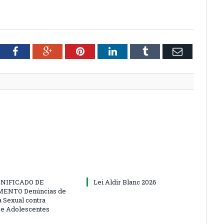
tter
Facebook
Google+
Pinterest
LinkedIn
Tumblr
Email
NIFICADO DE
Lei Aldir Blanc 2026
ENTO Denúncias de
a Sexual contra
 e Adolescentes