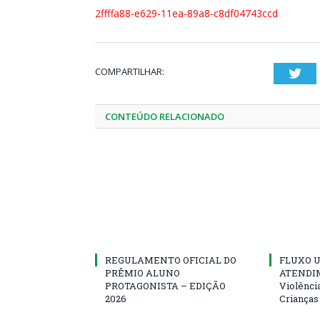
2ffffa88-e629-11ea-89a8-c8df04743ccd
COMPARTILHAR:
Twi
CONTEÚDO RELACIONADO
REGULAMENTO OFICIAL DO
FLUXO U
PRÊMIO ALUNO
ATENDIM
PROTAGONISTA – EDIÇÃO
Violênci
2026
Crianças