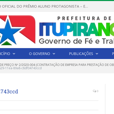
REGULAMENTO OFICIAL DO PRÊMIO ALUNO PROTAGONISTA – EDIÇÃO 2026
CÍPIO
O GOVERNO
PUBLICAÇÕES
DE PREÇO Nº 2/2020-004 (CONTRATAÇÃO DE EMPRESA PARA PRESTAÇÃO DE O
e629-11ea-89a8-c8df04743ccd
4743ccd
0