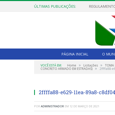
ÚLTIMAS PUBLICAÇÕES:
PÁGINA INICIAL
O MUNI
»
»
VOCÊ ESTÁ EM:
Home
Licitações
TOMA 
»
CONCRETO ARMADO EM ESTRADAS)
2ffffa88-
2ffffa88-e629-11ea-89a8-c8df0
POR
ADMINISTRADOR
EM
12 DE MARÇO DE 2021