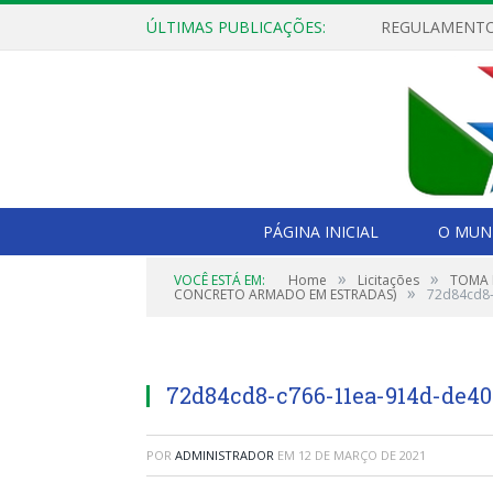
ÚLTIMAS PUBLICAÇÕES:
PÁGINA INICIAL
O MUNI
»
»
VOCÊ ESTÁ EM:
Home
Licitações
TOMA 
»
CONCRETO ARMADO EM ESTRADAS)
72d84cd8-
72d84cd8-c766-11ea-914d-de4
POR
ADMINISTRADOR
EM
12 DE MARÇO DE 2021