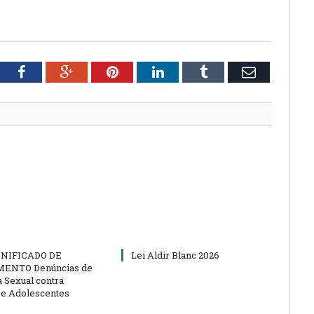
tter
Facebook
Google+
Pinterest
LinkedIn
Tumblr
Email
NIFICADO DE
Lei Aldir Blanc 2026
ENTO Denúncias de
a Sexual contra
 e Adolescentes