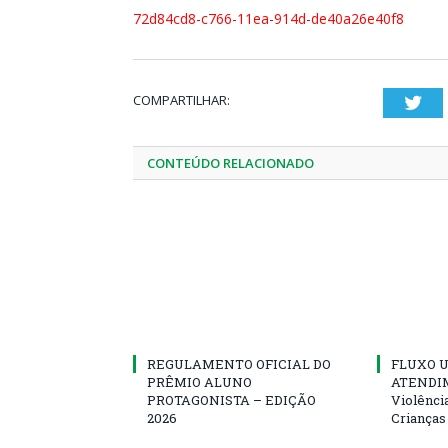
72d84cd8-c766-11ea-914d-de40a26e40f8
COMPARTILHAR:
Twi
CONTEÚDO RELACIONADO
REGULAMENTO OFICIAL DO
FLUXO U
PRÊMIO ALUNO
ATENDIM
PROTAGONISTA – EDIÇÃO
Violênci
2026
Crianças