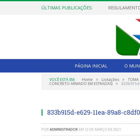
ÚLTIMAS PUBLICAÇÕES:
PÁGINA INICIAL
O MUNI
»
»
VOCÊ ESTÁ EM:
Home
Licitações
TOMA 
»
CONCRETO ARMADO EM ESTRADAS)
833b915d-
833b915d-e629-11ea-89a8-c8df
POR
ADMINISTRADOR
EM
12 DE MARÇO DE 2021