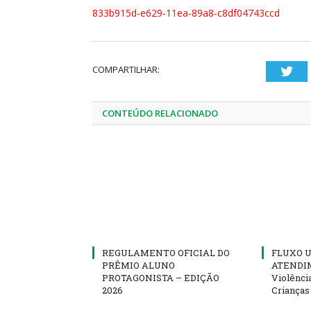
833b915d-e629-11ea-89a8-c8df04743ccd
COMPARTILHAR:
Twi
CONTEÚDO RELACIONADO
REGULAMENTO OFICIAL DO
FLUXO U
PRÊMIO ALUNO
ATENDIM
PROTAGONISTA – EDIÇÃO
Violênci
2026
Crianças