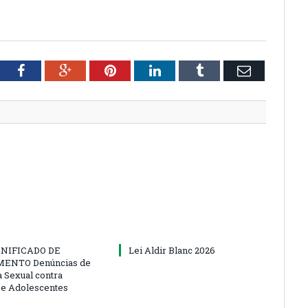
tter
Facebook
Google+
Pinterest
LinkedIn
Tumblr
Email
NIFICADO DE
Lei Aldir Blanc 2026
ENTO Denúncias de
a Sexual contra
 e Adolescentes