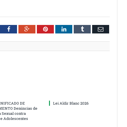
tter
Facebook
Google+
Pinterest
LinkedIn
Tumblr
Email
NIFICADO DE
Lei Aldir Blanc 2026
ENTO Denúncias de
a Sexual contra
 e Adolescentes