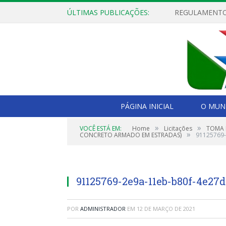
ÚLTIMAS PUBLICAÇÕES:
PÁGINA INICIAL
O MUNI
»
»
VOCÊ ESTÁ EM:
Home
Licitações
TOMA 
»
CONCRETO ARMADO EM ESTRADAS)
91125769
91125769-2e9a-11eb-b80f-4e27
POR
ADMINISTRADOR
EM
12 DE MARÇO DE 2021