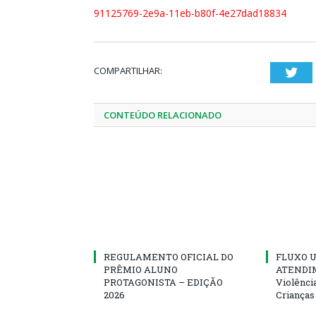
91125769-2e9a-11eb-b80f-4e27dad18834
COMPARTILHAR:
Twi
CONTEÚDO RELACIONADO
REGULAMENTO OFICIAL DO
FLUXO U
PRÊMIO ALUNO
ATENDIM
PROTAGONISTA – EDIÇÃO
Violênci
2026
Crianças