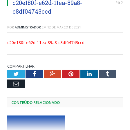
c20e180f-e62d-11ea-89a8-
0
c8df04743ccd
POR
ADMINISTRADOR
EM
12 DE MARÇO DE 2021
c20e180f-e62d-11ea-89a8-c8df04743ccd
COMPARTILHAR:
Twitter
Facebook
Google+
Pinterest
LinkedIn
Tumblr
Email
CONTEÚDO RELACIONADO