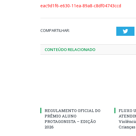
eac9d1f6-e630-11ea-89a8-c8df04743ccd
COMPARTILHAR:
Twi
CONTEÚDO RELACIONADO
REGULAMENTO OFICIAL DO
FLUXO U
PRÊMIO ALUNO
ATENDIM
PROTAGONISTA – EDIÇÃO
Violênci
2026
Crianças