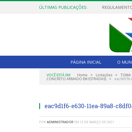
ÚLTIMAS PUBLICAÇÕES:
PÁGINA INICIAL
O MUNI
»
»
VOCÊ ESTÁ EM:
Home
Licitações
TOMA 
»
CONCRETO ARMADO EM ESTRADAS)
eac9d1f6-
eac9d1f6-e630-11ea-89a8-c8df
POR
ADMINISTRADOR
EM
12 DE MARÇO DE 2021