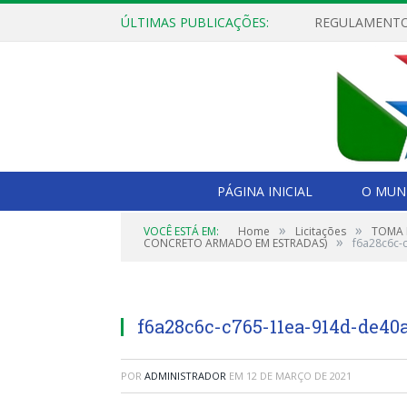
ÚLTIMAS PUBLICAÇÕES:
PÁGINA INICIAL
O MUNI
»
»
VOCÊ ESTÁ EM:
Home
Licitações
TOMA 
»
CONCRETO ARMADO EM ESTRADAS)
f6a28c6c-
f6a28c6c-c765-11ea-914d-de40
POR
ADMINISTRADOR
EM
12 DE MARÇO DE 2021