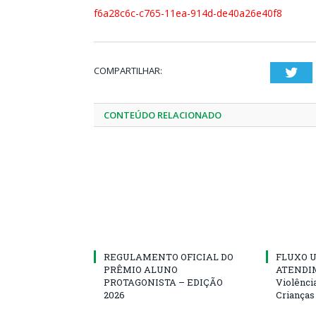
f6a28c6c-c765-11ea-914d-de40a26e40f8
COMPARTILHAR:
Twi
CONTEÚDO RELACIONADO
REGULAMENTO OFICIAL DO
FLUXO U
PRÊMIO ALUNO
ATENDIM
PROTAGONISTA – EDIÇÃO
Violênci
2026
Crianças