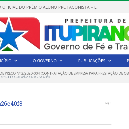
REGULAMENTO OFICIAL DO PRÊMIO ALUNO PROTAGONISTA – EDIÇÃO 2026
CÍPIO
O GOVERNO
PUBLICAÇÕES
DE PREÇO Nº 2/2020-004 (CONTRATAÇÃO DE EMPRESA PARA PRESTAÇÃO DE O
c765-11ea-914d-de40a26e40f8
a26e40f8
0