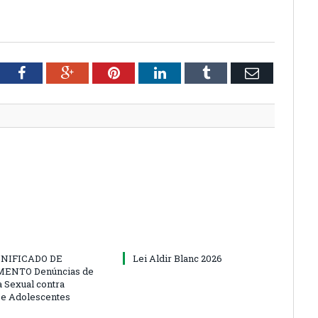
tter
Facebook
Google+
Pinterest
LinkedIn
Tumblr
Email
NIFICADO DE
Lei Aldir Blanc 2026
ENTO Denúncias de
a Sexual contra
 e Adolescentes