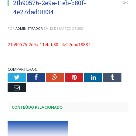
21b90576-2e9a-11eb-b80f-
0
4e27dad18834
POR
ADMINISTRADOR
EM
12 DE MARÇO DE 2021
21b90576-2e9a-11eb-b80f-4e27dad18834
COMPARTILHAR:
Twitter
Facebook
Google+
Pinterest
LinkedIn
Tumblr
Email
CONTEÚDO RELACIONADO