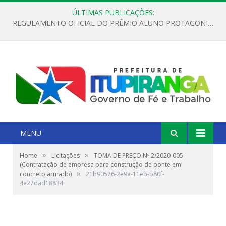
ÚLTIMAS PUBLICAÇÕES:
REGULAMENTO OFICIAL DO PRÊMIO ALUNO PROTAGONISTA – EDIÇÃO 2026
MENU
»
»
Home
Licitações
TOMA DE PREÇO Nº 2/2020-005
(Contratação de empresa para construção de ponte em
»
concreto armado)
21b90576-2e9a-11eb-b80f-
4e27dad18834