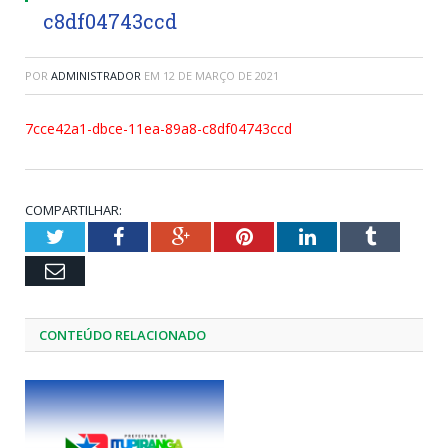
c8df04743ccd
POR
ADMINISTRADOR
EM
12 DE MARÇO DE 2021
7cce42a1-dbce-11ea-89a8-c8df04743ccd
COMPARTILHAR:
Twitter
Facebook
Google+
Pinterest
LinkedIn
Tumblr
Email
CONTEÚDO RELACIONADO