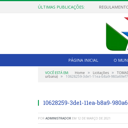
ÚLTIMAS PUBLICAÇÕES:
PÁGINA INICIAL
O MUNI
»
»
VOCÊ ESTÁ EM:
Home
Licitações
TOMADA
»
urbana)
10628259-3de1-11ea-b8a9-980a69ef7
10628259-3de1-11ea-b8a9-980a
POR
ADMINISTRADOR
EM
12 DE MARÇO DE 2021