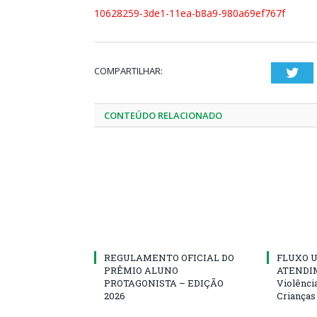
10628259-3de1-11ea-b8a9-980a69ef767f
COMPARTILHAR:
Twi
CONTEÚDO RELACIONADO
REGULAMENTO OFICIAL DO
FLUXO U
PRÊMIO ALUNO
ATENDIM
PROTAGONISTA – EDIÇÃO
Violênci
2026
Crianças