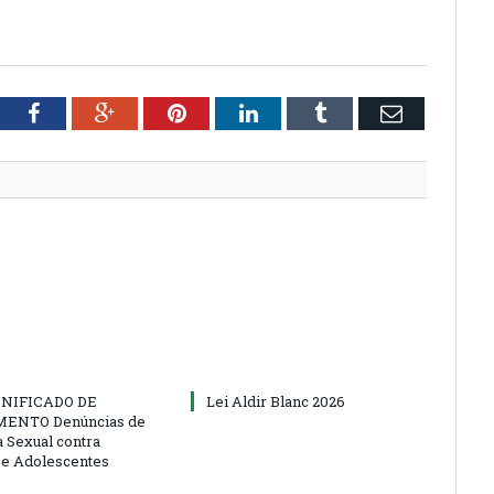
tter
Facebook
Google+
Pinterest
LinkedIn
Tumblr
Email
NIFICADO DE
Lei Aldir Blanc 2026
ENTO Denúncias de
a Sexual contra
 e Adolescentes