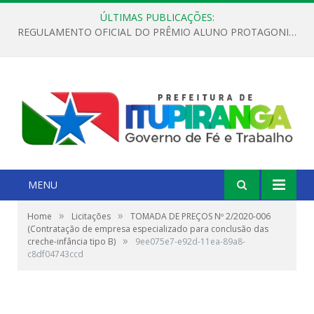
ÚLTIMAS PUBLICAÇÕES:
REGULAMENTO OFICIAL DO PRÊMIO ALUNO PROTAGONISTA – EDIÇÃO 2026
MENU
»
»
Home
Licitações
TOMADA DE PREÇOS Nº 2/2020-006
(Contratação de empresa especializado para conclusão das
»
creche-infância tipo B)
9ee075e7-e92d-11ea-89a8-
c8df04743ccd