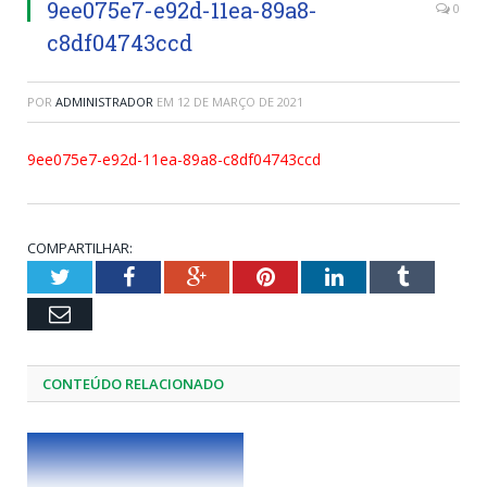
9ee075e7-e92d-11ea-89a8-
0
c8df04743ccd
POR
ADMINISTRADOR
EM
12 DE MARÇO DE 2021
9ee075e7-e92d-11ea-89a8-c8df04743ccd
COMPARTILHAR:
Twitter
Facebook
Google+
Pinterest
LinkedIn
Tumblr
Email
CONTEÚDO RELACIONADO