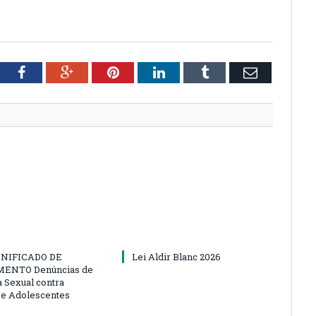
tter
Facebook
Google+
Pinterest
LinkedIn
Tumblr
Email
NIFICADO DE
Lei Aldir Blanc 2026
ENTO Denúncias de
a Sexual contra
 e Adolescentes