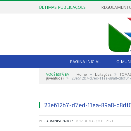
ÚLTIMAS PUBLICAÇÕES:
PÁGINA INICIAL
O MUNI
»
»
VOCÊ ESTÁ EM:
Home
Licitações
TOMADA
»
juventude)
23e612b7-d7ed-11ea-89a8-c8df04
23e612b7-d7ed-11ea-89a8-c8df
POR
ADMINISTRADOR
EM
12 DE MARÇO DE 2021