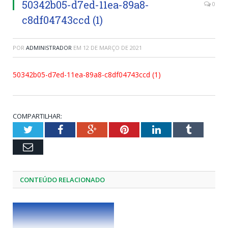
50342b05-d7ed-11ea-89a8-
0
c8df04743ccd (1)
POR
ADMINISTRADOR
EM
12 DE MARÇO DE 2021
50342b05-d7ed-11ea-89a8-c8df04743ccd (1)
COMPARTILHAR:
Twitter
Facebook
Google+
Pinterest
LinkedIn
Tumblr
Email
CONTEÚDO RELACIONADO