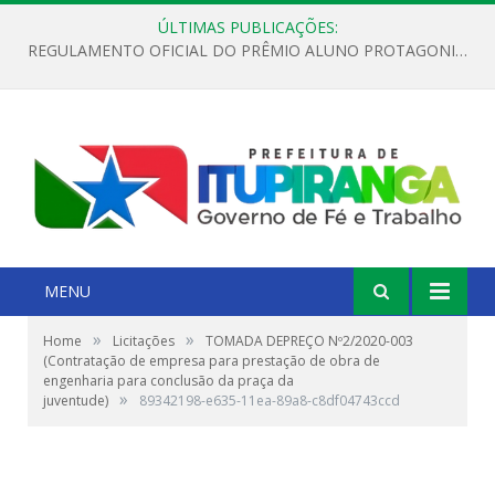
ÚLTIMAS PUBLICAÇÕES:
REGULAMENTO OFICIAL DO PRÊMIO ALUNO PROTAGONISTA – EDIÇÃO 2026
MENU
»
»
Home
Licitações
TOMADA DEPREÇO Nº2/2020-003
(Contratação de empresa para prestação de obra de
engenharia para conclusão da praça da
»
juventude)
89342198-e635-11ea-89a8-c8df04743ccd