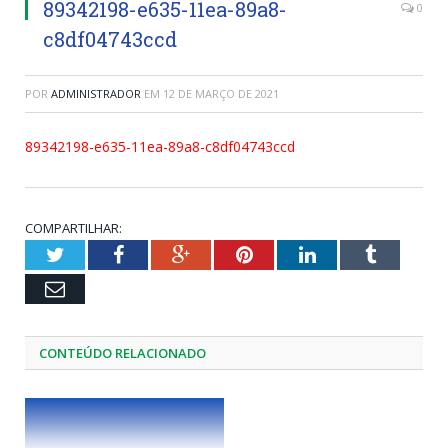
89342198-e635-11ea-89a8-
0
c8df04743ccd
POR
ADMINISTRADOR
EM
12 DE MARÇO DE 2021
89342198-e635-11ea-89a8-c8df04743ccd
COMPARTILHAR:
Twitter
Facebook
Google+
Pinterest
LinkedIn
Tumblr
Email
CONTEÚDO RELACIONADO