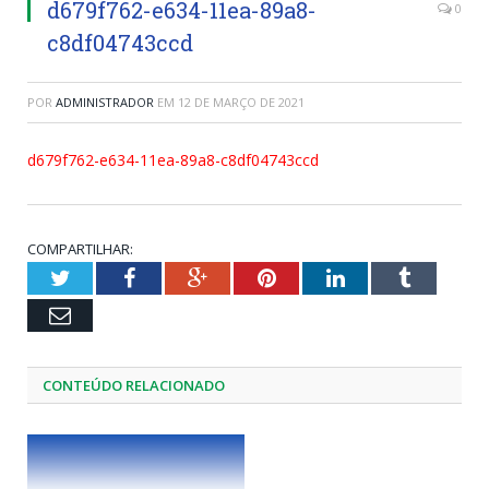
d679f762-e634-11ea-89a8-
0
c8df04743ccd
POR
ADMINISTRADOR
EM
12 DE MARÇO DE 2021
d679f762-e634-11ea-89a8-c8df04743ccd
COMPARTILHAR:
Twitter
Facebook
Google+
Pinterest
LinkedIn
Tumblr
Email
CONTEÚDO RELACIONADO