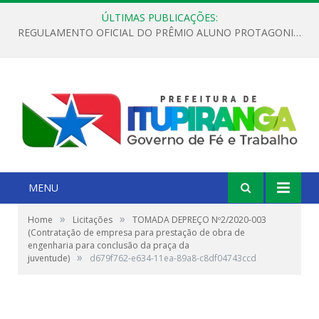
ÚLTIMAS PUBLICAÇÕES:
REGULAMENTO OFICIAL DO PRÊMIO ALUNO PROTAGONISTA – EDIÇÃO 2026
MENU
»
»
Home
Licitações
TOMADA DEPREÇO Nº2/2020-003
(Contratação de empresa para prestação de obra de
engenharia para conclusão da praça da
»
juventude)
d679f762-e634-11ea-89a8-c8df04743ccd