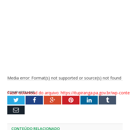
Media error: Format(s) not supported or source(s) not found
COMPARTILHAR:
Fazer download do arquivo: https://itupiranga.pa.gov.br/wp-c
Twitter
Facebook
Google+
Pinterest
LinkedIn
Tumblr
Email
00:00
CONTEÚDO RELACIONADO