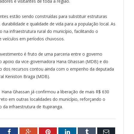
ores e visitantes de toda a região.
ntes estão sendo construídas para substituir estruturas
durabilidade e qualidade de vida para a população local. As
na infraestrutura rural do município, facilitando o
e veículos em períodos chuvosos.
vestimento é fruto de uma parceria entre o governo
 o apoio da vice-governadora Hana Ghassan (MDB) e do
ção dos recursos contou ainda com o empenho da deputada
al Keniston Braga (MDB).
a Hana Ghassan já confirmou a liberação de mais R$ 630
eto em outras localidades do município, reforçando o
a infraestrutura de Itupiranga.
tter
Facebook
Google+
Pinterest
LinkedIn
Tumblr
Email