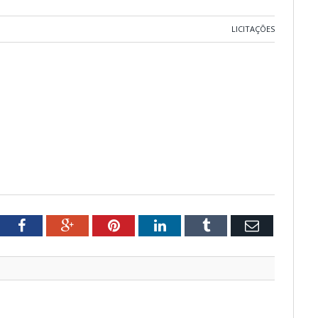
LICITAÇÕES
tter
Facebook
Google+
Pinterest
LinkedIn
Tumblr
Email