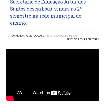
Secretário de Educação Artur dos
Santos deseja boas-vindas ao 2º
semestre na rede municipal de
ensino.
POR
DAVIDBARROS19_LOCUTOR
EM
3 DE AGOSTO DE 2021
NOTÍCIAS
,
TV PREFEITURA