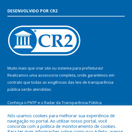
DESENVOLVIDO POR CR2
Muito mais que
criar site
ou
sistema para prefeituras
!
Realizamos uma
assessoria
completa, onde garantimos em
contrato que todas as exigências das
leis de transparência
pública
serão atendidas.
Conheça o
PNTP
e o
Radar da Transparência Pública
Nós usamos cookies para melhorar sua experiência de
navegação no portal. Ao utilizar nosso portal, você
concorda com a política de monitoramento de cookies.
Para ter mais informações sobre como isso é feito, acesse