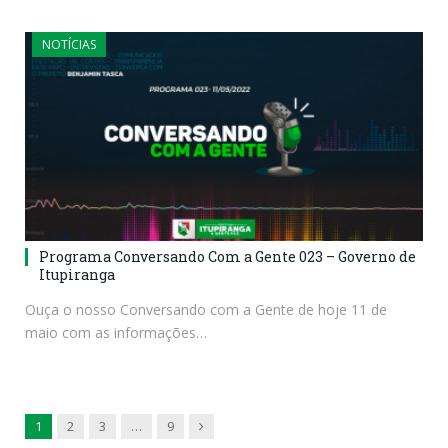
NOTÍCIAS
Programa Conversando Com a Gente 023 – Governo de
Itupiranga
Ouça o nosso Conversando com a Gente de hoje 11 de
maio com as informações…
Next
1
2
3
…
9