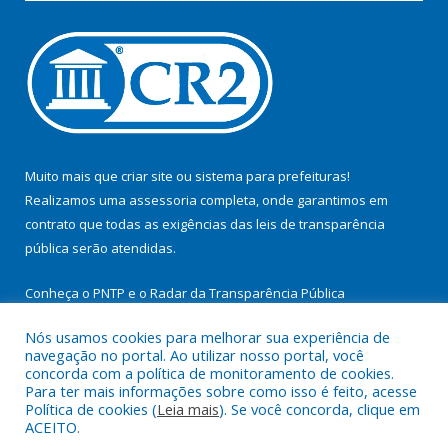
Muito mais que
criar site
ou
sistema para prefeituras
!
Realizamos uma
assessoria
completa, onde garantimos em
contrato que todas as exigências das
leis de transparência
pública
serão atendidas.
Conheça o
PNTP
e o
Radar da Transparência Pública
Nós usamos cookies para melhorar sua experiência de
navegação no portal. Ao utilizar nosso portal, você
concorda com a política de monitoramento de cookies.
Para ter mais informações sobre como isso é feito, acesse
Todos os direitos reservados a Prefeitura Municipal de
Política de cookies (
Leia mais
). Se você concorda, clique em
Itupiranga.
ACEITO.