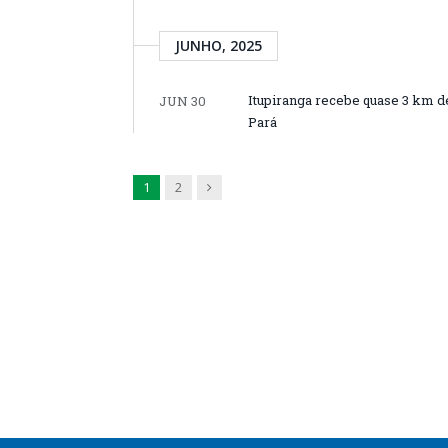
JUNHO, 2025
Itupiranga recebe quase 3 km de
JUN 30
Pará
Next
1
2