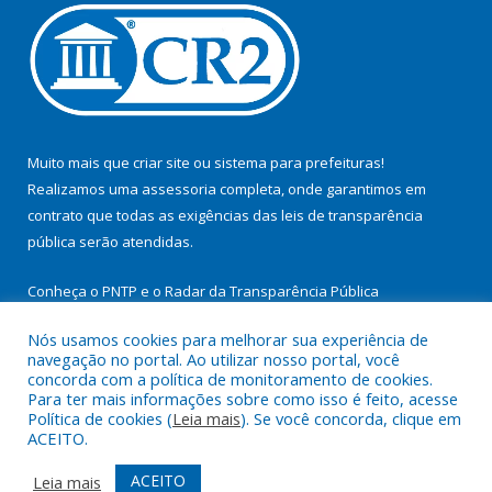
Muito mais que
criar site
ou
sistema para prefeituras
!
Realizamos uma
assessoria
completa, onde garantimos em
contrato que todas as exigências das
leis de transparência
pública
serão atendidas.
Conheça o
PNTP
e o
Radar da Transparência Pública
Nós usamos cookies para melhorar sua experiência de
navegação no portal. Ao utilizar nosso portal, você
concorda com a política de monitoramento de cookies.
Para ter mais informações sobre como isso é feito, acesse
Todos os direitos reservados a Prefeitura Municipal de
Política de cookies (
Leia mais
). Se você concorda, clique em
Itupiranga.
ACEITO.
Mapa do Site
Acessar Área Administrativa
ACEITO
Leia mais