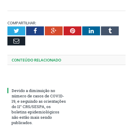
COMPARTILHAR:
Twitter
Facebook
Google+
Pinterest
LinkedIn
Tumblr
Email
CONTEÚDO RELACIONADO
Devido a diminuição no
número de casos de COVID-
19, e seguindo as orientações
do 11° CRS/SESPA, os
boletins epidemiológicos
não estão mais sendo
publicados.