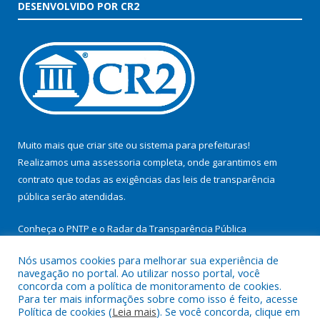
DESENVOLVIDO POR CR2
Muito mais que
criar site
ou
sistema para prefeituras
!
Realizamos uma
assessoria
completa, onde garantimos em
contrato que todas as exigências das
leis de transparência
pública
serão atendidas.
Conheça o
PNTP
e o
Radar da Transparência Pública
Nós usamos cookies para melhorar sua experiência de
navegação no portal. Ao utilizar nosso portal, você
concorda com a política de monitoramento de cookies.
Para ter mais informações sobre como isso é feito, acesse
Todos os direitos reservados a Prefeitura Municipal de
Política de cookies (
Leia mais
). Se você concorda, clique em
Itupiranga.