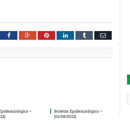
tter
Facebook
Google+
Pinterest
LinkedIn
Tumblr
Email
Epidemiológico –
Boletim Epidemiológico –
22)
(01/08/2022)