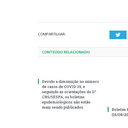
COMPARTILHAR:
Twi
CONTEÚDO RELACIONADO
Devido a diminuição no número
de casos de COVID-19, e
seguindo as orientações do 11°
CRS/SESPA, os boletins
epidemiológicos não estão
mais sendo publicados.
Boletim 
(16/08/20