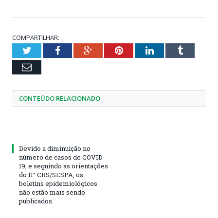
COMPARTILHAR:
Twitter
Facebook
Google+
Pinterest
LinkedIn
Tumblr
Email
CONTEÚDO RELACIONADO
Devido a diminuição no
número de casos de COVID-
19, e seguindo as orientações
do 11° CRS/SESPA, os
boletins epidemiológicos
não estão mais sendo
publicados.