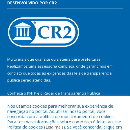
DESENVOLVIDO POR CR2
Muito mais que
criar site
ou
sistema para prefeituras
!
Realizamos uma
assessoria
completa, onde garantimos em
contrato que todas as exigências das
leis de transparência
pública
serão atendidas.
Conheça o
PNTP
e o
Radar da Transparência Pública
Nós usamos cookies para melhorar sua experiência de
navegação no portal. Ao utilizar nosso portal, você
concorda com a política de monitoramento de cookies.
Para ter mais informações sobre como isso é feito, acesse
Todos os direitos reservados a Prefeitura Municipal de
Política de cookies (
Leia mais
). Se você concorda, clique em
Itupiranga.