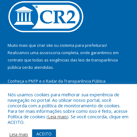
Muito mais que
criar site
ou
sistema para prefeituras
!
Realizamos uma
assessoria
completa, onde garantimos em
contrato que todas as exigências das
leis de transparência
pública
serão atendidas.
Conheça o
PNTP
e o
Radar da Transparência Pública
Nós usamos cookies para melhorar sua experiência de
navegação no portal. Ao utilizar nosso portal, você
concorda com a política de monitoramento de cookies.
Para ter mais informações sobre como isso é feito, acesse
Todos os direitos reservados a Prefeitura Municipal de
Política de cookies (
Leia mais
). Se você concorda, clique em
Itupiranga.
ACEITO.
Mapa do Site
Acessar Área Administrativa
ACEITO
Leia mais