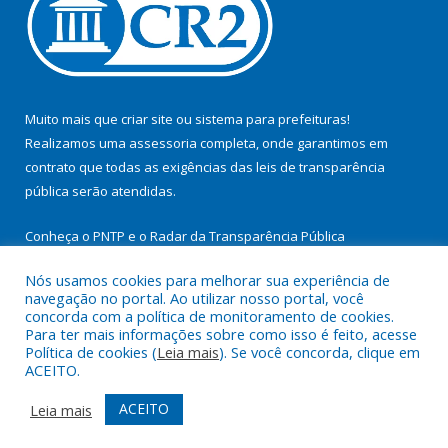
Muito mais que
criar site
ou
sistema para prefeituras
!
Realizamos uma
assessoria
completa, onde garantimos em
contrato que todas as exigências das
leis de transparência
pública
serão atendidas.
Conheça o
PNTP
e o
Radar da Transparência Pública
Nós usamos cookies para melhorar sua experiência de
navegação no portal. Ao utilizar nosso portal, você
concorda com a política de monitoramento de cookies.
Para ter mais informações sobre como isso é feito, acesse
Todos os direitos reservados a Prefeitura Municipal de
Política de cookies (
Leia mais
). Se você concorda, clique em
Itupiranga.
ACEITO.
Mapa do Site
Acessar Área Administrativa
ACEITO
Leia mais
Acessar Webmail