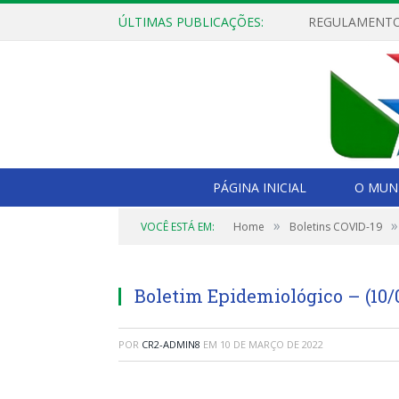
ÚLTIMAS PUBLICAÇÕES:
PÁGINA INICIAL
O MUNI
»
»
VOCÊ ESTÁ EM:
Home
Boletins COVID-19
Boletim Epidemiológico – (10/
POR
CR2-ADMIN8
EM
10 DE MARÇO DE 2022