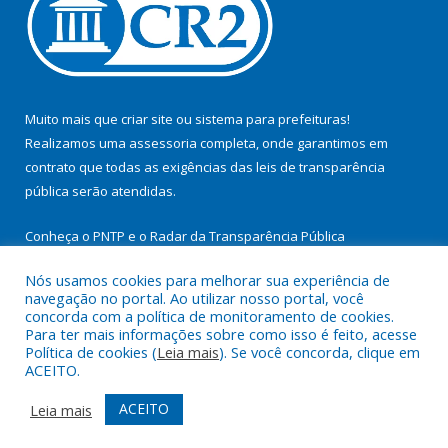
Muito mais que
criar site
ou
sistema para prefeituras
!
Realizamos uma
assessoria
completa, onde garantimos em
contrato que todas as exigências das
leis de transparência
pública
serão atendidas.
Conheça o
PNTP
e o
Radar da Transparência Pública
Nós usamos cookies para melhorar sua experiência de
navegação no portal. Ao utilizar nosso portal, você
concorda com a política de monitoramento de cookies.
Para ter mais informações sobre como isso é feito, acesse
Todos os direitos reservados a Prefeitura Municipal de
Política de cookies (
Leia mais
). Se você concorda, clique em
Itupiranga.
ACEITO.
Mapa do Site
Acessar Área Administrativa
ACEITO
Leia mais
Acessar Webmail