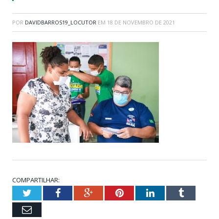
POR
DAVIDBARROS19_LOCUTOR
EM
18 DE NOVEMBRO DE 2021
COMPARTILHAR:
Twitter
Facebook
Google+
Pinterest
LinkedIn
Tumblr
Email