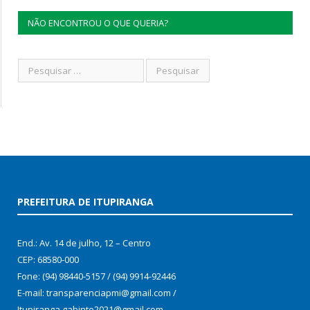
NÃO ENCONTROU O QUE QUERIA?
PREFEITURA DE ITUPIRANGA
End.: Av. 14 de julho, 12 – Centro
CEP: 68580-000
Fone: (94) 98440-5157 / (94) 9914-92446
E-mail: transparenciapmi@gmail.com /
Itupiranga.gabinte2021@gmail.com