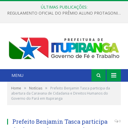
ÚLTIMAS PUBLICAÇÕES:
REGULAMENTO OFICIAL DO PRÊMIO ALUNO PROTAGONISTA – EDIÇÃO 2026
MENU
»
»
Home
Notícias
Prefeito Benjamin Tasca participa da
abertura da Caravana de Cidadania e Direitos Humanos do
Governo do Pará em Itupiranga
Prefeito Benjamin Tasca participa
0