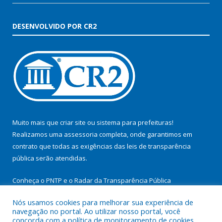
DESENVOLVIDO POR CR2
Muito mais que
criar site
ou
sistema para prefeituras
!
Realizamos uma
assessoria
completa, onde garantimos em
contrato que todas as exigências das
leis de transparência
pública
serão atendidas.
Conheça o
PNTP
e o
Radar da Transparência Pública
Nós usamos cookies para melhorar sua experiência de
navegação no portal. Ao utilizar nosso portal, você
concorda com a política de monitoramento de cookies.