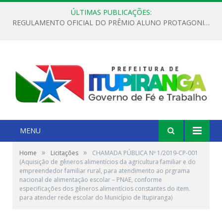
ÚLTIMAS PUBLICAÇÕES:
REGULAMENTO OFICIAL DO PRÊMIO ALUNO PROTAGONISTA – EDIÇÃO 2026
MENU
»
»
Home
Licitações
CHAMADA PÚBLICA Nº 1/2019-CP-001
(Aquisição de gêneros alimentícios da agricultura familiar e do
empreendedor familiar rural, para atendimento ao prgrama
nacional de alimentação escolar – PNAE, conforme
especificações dos gêneros alimentícios constantes do item.
para atender rede escolar do Município de Itupiranga)