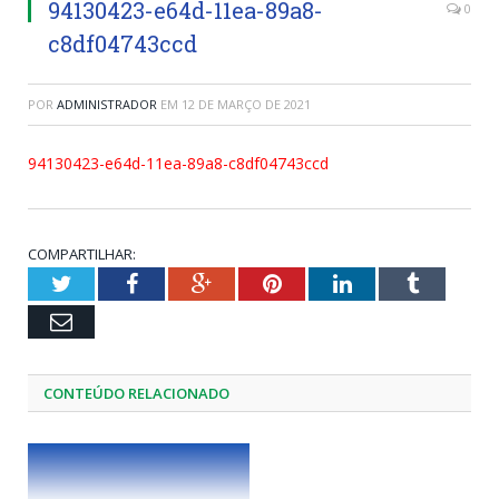
94130423-e64d-11ea-89a8-
0
c8df04743ccd
POR
ADMINISTRADOR
EM
12 DE MARÇO DE 2021
94130423-e64d-11ea-89a8-c8df04743ccd
COMPARTILHAR:
Twitter
Facebook
Google+
Pinterest
LinkedIn
Tumblr
Email
CONTEÚDO RELACIONADO