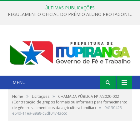
ÚLTIMAS PUBLICAÇÕES:
REGULAMENTO OFICIAL DO PRÊMIO ALUNO PROTAGONISTA – EDIÇÃO 2026
MENU
»
»
Home
Licitações
CHAMADA PÚBLICA Nº 7/2020-002
(Contratação de grupos formais ou informais para fornecimento
»
de gêneros alimentícios da agricultura familiar)
94130423-
e64d-11ea-89a8-c8df04743ccd