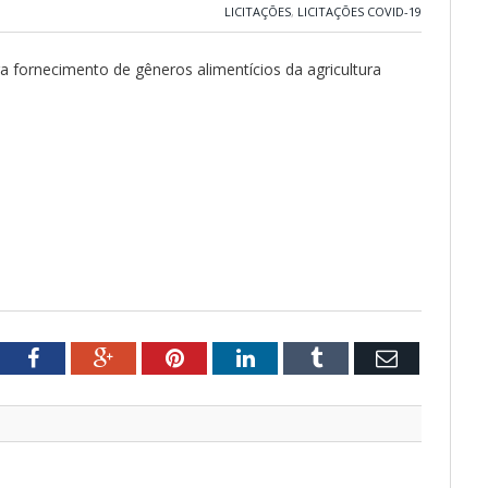
LICITAÇÕES
,
LICITAÇÕES COVID-19
a fornecimento de gêneros alimentícios da agricultura
tter
Facebook
Google+
Pinterest
LinkedIn
Tumblr
Email