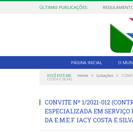
ÚLTIMAS PUBLICAÇÕES:
PÁGINA INICIAL
O MUNI
»
»
VOCÊ ESTÁ EM:
Home
Licitações
CONVIT
COSTA E SILVA)
CONVITE Nº 1/2021-012 (CO
ESPECIALIZADA EM SERVIÇO
DA E.M.E.F. IACY COSTA E SILV