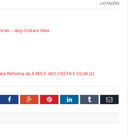
LICITAÇÕES
icas – Iacy Costa e Silva
ra Reforma da E.M.E.F. IACI COSTA E SILVA (2)
tter
Facebook
Google+
Pinterest
LinkedIn
Tumblr
Email