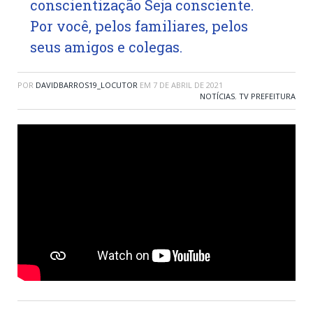
conscientização Seja consciente.
Por você, pelos familiares, pelos
seus amigos e colegas.
POR
DAVIDBARROS19_LOCUTOR
EM
7 DE ABRIL DE 2021
NOTÍCIAS
,
TV PREFEITURA