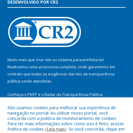
DESENVOLVIDO POR CR2
Muito mais que
criar site
ou
sistema para prefeituras
!
Realizamos uma
assessoria
completa, onde garantimos em
contrato que todas as exigências das
leis de transparência
pública
serão atendidas.
Conheça o
PNTP
e o
Radar da Transparência Pública
Nós usamos cookies para melhorar sua experiência de
navegação no portal. Ao utilizar nosso portal, você
concorda com a política de monitoramento de cookies.
Para ter mais informações sobre como isso é feito, acesse
Todos os direitos reservados a Prefeitura Municipal de
Política de cookies (
Leia mais
). Se você concorda, clique em
Itupiranga.