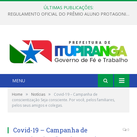
ÚLTIMAS PUBLICAÇÕES:
REGULAMENTO OFICIAL DO PRÊMIO ALUNO PROTAGONISTA – EDIÇÃO 2026
MENU
»
»
Home
Notícias
Covid-19 – Campanha de
conscientização Seja consciente. Por você, pelos familiares,
pelos seus amigos e colegas.
Covid-19 – Campanha de
0